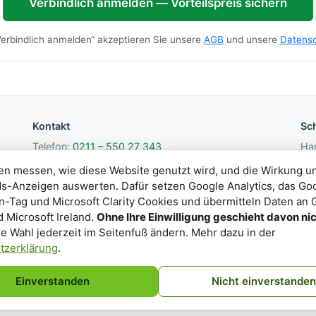
Verbindlich anmelden — Vorteilspreis sichern
„Verbindlich anmelden“ akzeptieren Sie unsere
AGB
und unsere
Datensc
Kontakt
Sc
Telefon:
0211 – 550 27 343
Han
E-Mail:
info@knx-trainingcenter.com
41
en messen, wie diese Website genutzt wird, und die Wirkung u
knx
s-Anzeigen auswerten. Dafür setzen Google Analytics, das Go
-Tag und Microsoft Clarity Cookies und übermitteln Daten an 
d Microsoft Ireland.
Ohne Ihre Einwilligung geschieht davon nic
© 2026 CA Brachtendorf GmbH & Co. KG ·
Impressum
·
Datenschutz
e Wahl jederzeit im Seitenfuß ändern. Mehr dazu in der
tzerklärung
.
Einverstanden
Nicht einverstanden
Impressum
Datenschutz
AGB
Datenschutz-Einstellungen