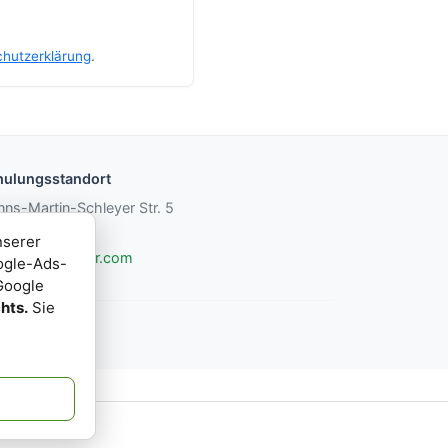
hutzerklärung
.
hulungsstandort
ns-Martin-Schleyer Str. 5
564 Kaarst
nserer
-trainingcenter.com
ogle-Ads-
Google
hts.
Sie