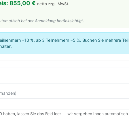
is: 855,00 €
netto zzgl. MwSt.
automatisch bei der Anmeldung berücksichtigt.
eilnehmern −10 %, ab 3 Teilnehmern −5 %. Buchen Sie mehrere Teil
halten.
orhanden)
D haben, lassen Sie das Feld leer — wir vergeben Ihnen automatisch 