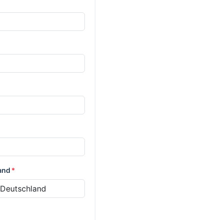
and
*