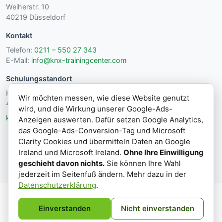
Weiherstr. 10
40219 Düsseldorf
Kontakt
Telefon:
0211 – 550 27 343
E-Mail:
info@knx-trainingcenter.com
Schulungsstandort
Hanns-Martin-Schleyer Str. 5
Wir möchten messen, wie diese Website genutzt
41564 Kaarst
wird, und die Wirkung unserer Google-Ads-
knx-trainingcenter.com
Anzeigen auswerten. Dafür setzen Google Analytics,
das Google-Ads-Conversion-Tag und Microsoft
Clarity Cookies und übermitteln Daten an Google
Ireland und Microsoft Ireland.
Ohne Ihre Einwilligung
© 2026 CA Brachtendorf GmbH & Co. KG ·
Impressum
·
Datenschutz
geschieht davon nichts.
Sie können Ihre Wahl
jederzeit im Seitenfuß ändern. Mehr dazu in der
Datenschutzerklärung
.
Einverstanden
Nicht einverstanden
Impressum
Datenschutz
AGB